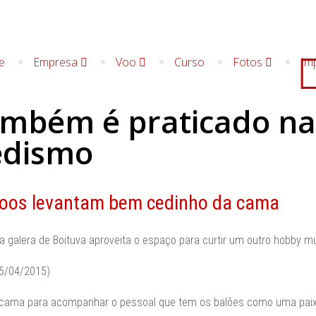
e
Empresa
Voo
Curso
Fotos
Im
mbém é praticado na
edismo
 voos levantam bem cedinho da cama
a galera de Boituva aproveita o espaço para curtir um outro hobby mu
25/04/2015)
a cama para acompanhar o pessoal que tem os balões como uma paix