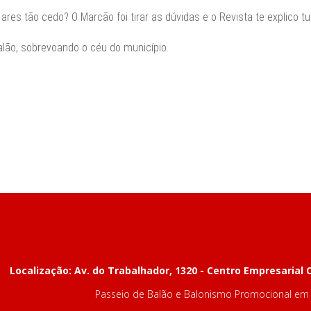
res tão cedo? O Marcão foi tirar as dúvidas e o Revista te explico t
alão, sobrevoando o céu do município.
Localização: Av. do Trabalhador, 1320 - Centro Empresarial C
Passeio de Balão e Balonismo Promocional em t